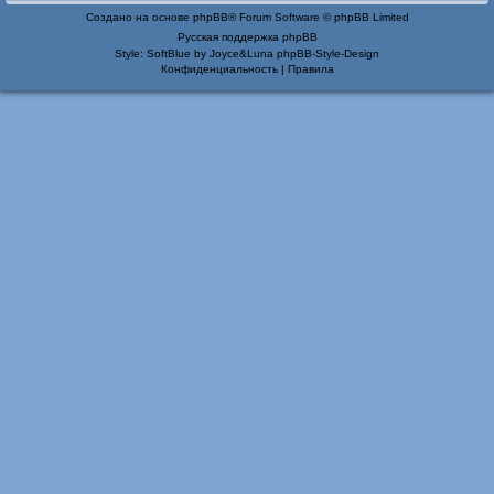
Создано на основе
phpBB
® Forum Software © phpBB Limited
Русская поддержка phpBB
Style: SoftBlue by Joyce&Luna
phpBB-Style-Design
Конфиденциальность
|
Правила