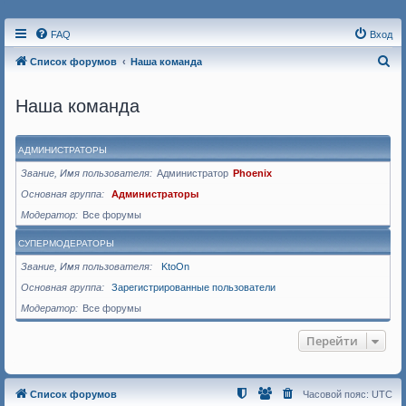
FAQ
Вход
П
Список форумов
Наша команда
о
Наша команда
и
с
к
АДМИНИСТРАТОРЫ
Звание, Имя пользователя
Администратор
Phoenix
Основная группа
Администраторы
Модератор
Все форумы
СУПЕРМОДЕРАТОРЫ
Звание, Имя пользователя
KtoOn
Основная группа
Зарегистрированные пользователи
Модератор
Все форумы
Перейти
Список форумов
Часовой пояс:
UTC