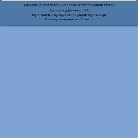
Создано на основе
phpBB
® Forum Software © phpBB Limited
Русская поддержка phpBB
Style: SoftBlue by Joyce&Luna
phpBB-Style-Design
Конфиденциальность
|
Правила