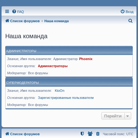
FAQ
Вход
П
Список форумов
Наша команда
о
Наша команда
и
с
к
АДМИНИСТРАТОРЫ
Звание, Имя пользователя
Администратор
Phoenix
Основная группа
Администраторы
Модератор
Все форумы
СУПЕРМОДЕРАТОРЫ
Звание, Имя пользователя
KtoOn
Основная группа
Зарегистрированные пользователи
Модератор
Все форумы
Перейти
Список форумов
Часовой пояс:
UTC