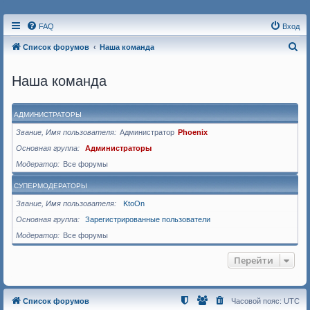
FAQ
Вход
П
Список форумов
Наша команда
о
Наша команда
и
с
к
АДМИНИСТРАТОРЫ
Звание, Имя пользователя
Администратор
Phoenix
Основная группа
Администраторы
Модератор
Все форумы
СУПЕРМОДЕРАТОРЫ
Звание, Имя пользователя
KtoOn
Основная группа
Зарегистрированные пользователи
Модератор
Все форумы
Перейти
Список форумов
Часовой пояс:
UTC