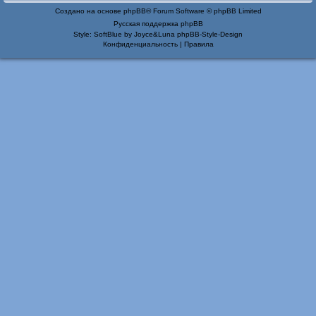
Создано на основе
phpBB
® Forum Software © phpBB Limited
Русская поддержка phpBB
Style: SoftBlue by Joyce&Luna
phpBB-Style-Design
Конфиденциальность
|
Правила