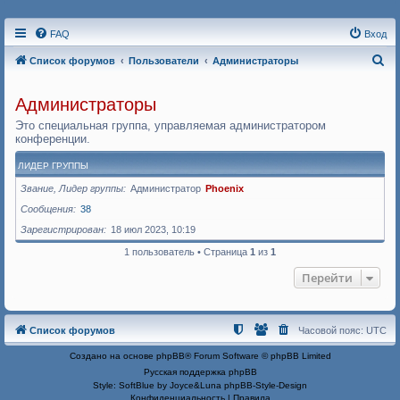
FAQ
Вход
П
Список форумов
Пользователи
Администраторы
о
Администраторы
и
Это специальная группа, управляемая администратором
с
конференции.
к
ЛИДЕР ГРУППЫ
Звание, Лидер группы
Администратор
Phoenix
Сообщения
38
Зарегистрирован
18 июл 2023, 10:19
1 пользователь • Страница
1
из
1
Перейти
Список форумов
Часовой пояс:
UTC
Создано на основе
phpBB
® Forum Software © phpBB Limited
Русская поддержка phpBB
Style: SoftBlue by Joyce&Luna
phpBB-Style-Design
Конфиденциальность
|
Правила