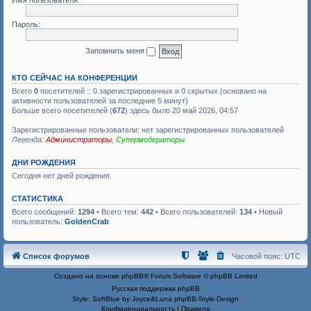
Имя пользователя:
Пароль:
Запомнить меня
КТО СЕЙЧАС НА КОНФЕРЕНЦИИ
Всего
0
посетителей :: 0 зарегистрированных и 0 скрытых (основано на
активности пользователей за последние 5 минут)
Больше всего посетителей (
672
) здесь было 20 май 2026, 04:57
Зарегистрированные пользователи: нет зарегистрированных пользователей
Легенда:
Администраторы
,
Супермодераторы
ДНИ РОЖДЕНИЯ
Сегодня нет дней рождения.
СТАТИСТИКА
Всего сообщений:
1294
• Всего тем:
442
• Всего пользователей:
134
• Новый
пользователь:
GoldenCrab
Список форумов
Часовой пояс:
UTC
Создано на основе
phpBB
® Forum Software © phpBB Limited
Русская поддержка phpBB
Style: SoftBlue by Joyce&Luna
phpBB-Style-Design
Конфиденциальность
|
Правила