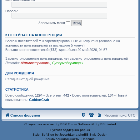
Имя пользователя:
Пароль:
Запомнить меня
КТО СЕЙЧАС НА КОНФЕРЕНЦИИ
Всего
0
посетителей :: 0 зарегистрированных и 0 скрытых (основано на
активности пользователей за последние 5 минут)
Больше всего посетителей (
672
) здесь было 20 май 2026, 04:57
Зарегистрированные пользователи: нет зарегистрированных пользователей
Легенда:
Администраторы
,
Супермодераторы
ДНИ РОЖДЕНИЯ
Сегодня нет дней рождения.
СТАТИСТИКА
Всего сообщений:
1294
• Всего тем:
442
• Всего пользователей:
134
• Новый
пользователь:
GoldenCrab
Список форумов
Часовой пояс:
UTC
Создано на основе
phpBB
® Forum Software © phpBB Limited
Русская поддержка phpBB
Style: SoftBlue by Joyce&Luna
phpBB-Style-Design
Конфиденциальность
|
Правила