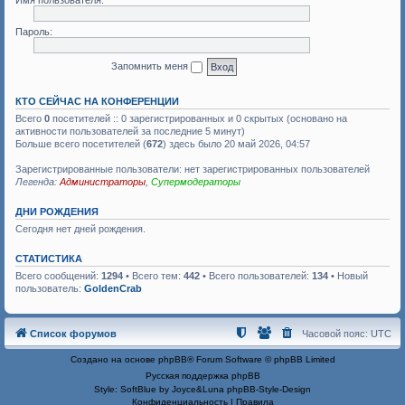
Имя пользователя:
Пароль:
Запомнить меня
КТО СЕЙЧАС НА КОНФЕРЕНЦИИ
Всего
0
посетителей :: 0 зарегистрированных и 0 скрытых (основано на
активности пользователей за последние 5 минут)
Больше всего посетителей (
672
) здесь было 20 май 2026, 04:57
Зарегистрированные пользователи: нет зарегистрированных пользователей
Легенда:
Администраторы
,
Супермодераторы
ДНИ РОЖДЕНИЯ
Сегодня нет дней рождения.
СТАТИСТИКА
Всего сообщений:
1294
• Всего тем:
442
• Всего пользователей:
134
• Новый
пользователь:
GoldenCrab
Список форумов
Часовой пояс:
UTC
Создано на основе
phpBB
® Forum Software © phpBB Limited
Русская поддержка phpBB
Style: SoftBlue by Joyce&Luna
phpBB-Style-Design
Конфиденциальность
|
Правила