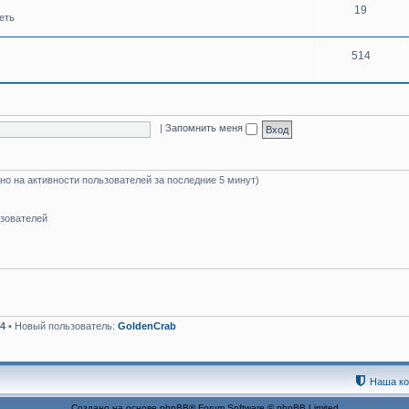
19
еть
514
|
Запомнить меня
но на активности пользователей за последние 5 минут)
ьзователей
4
• Новый пользователь:
GoldenCrab
Наша к
Создано на основе
phpBB
® Forum Software © phpBB Limited