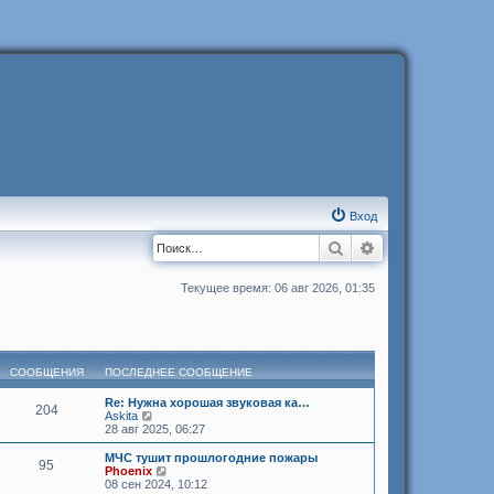
Вход
Поиск
Расширенный п
Текущее время: 06 авг 2026, 01:35
СООБЩЕНИЯ
ПОСЛЕДНЕЕ СООБЩЕНИЕ
Re: Нужна хорошая звуковая ка…
204
П
Askita
е
28 авг 2025, 06:27
р
е
МЧС тушит прошлогодние пожары
95
й
П
Phoenix
т
е
08 сен 2024, 10:12
и