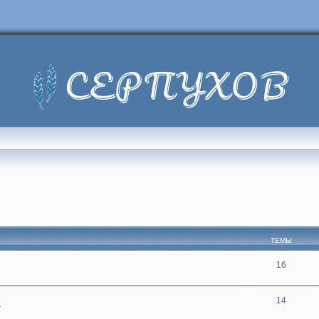
ТЕМЫ
16
14
е