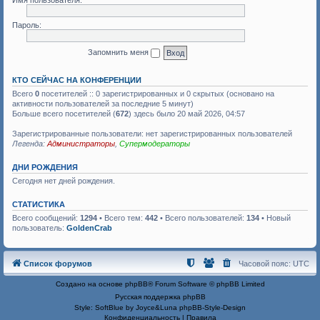
Имя пользователя:
Пароль:
Запомнить меня
КТО СЕЙЧАС НА КОНФЕРЕНЦИИ
Всего
0
посетителей :: 0 зарегистрированных и 0 скрытых (основано на
активности пользователей за последние 5 минут)
Больше всего посетителей (
672
) здесь было 20 май 2026, 04:57
Зарегистрированные пользователи: нет зарегистрированных пользователей
Легенда:
Администраторы
,
Супермодераторы
ДНИ РОЖДЕНИЯ
Сегодня нет дней рождения.
СТАТИСТИКА
Всего сообщений:
1294
• Всего тем:
442
• Всего пользователей:
134
• Новый
пользователь:
GoldenCrab
Список форумов
Часовой пояс:
UTC
Создано на основе
phpBB
® Forum Software © phpBB Limited
Русская поддержка phpBB
Style: SoftBlue by Joyce&Luna
phpBB-Style-Design
Конфиденциальность
|
Правила