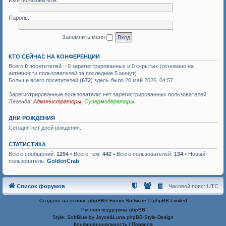
Имя пользователя:
Пароль:
Запомнить меня
КТО СЕЙЧАС НА КОНФЕРЕНЦИИ
Всего
0
посетителей :: 0 зарегистрированных и 0 скрытых (основано на
активности пользователей за последние 5 минут)
Больше всего посетителей (
672
) здесь было 20 май 2026, 04:57
Зарегистрированные пользователи: нет зарегистрированных пользователей
Легенда:
Администраторы
,
Супермодераторы
ДНИ РОЖДЕНИЯ
Сегодня нет дней рождения.
СТАТИСТИКА
Всего сообщений:
1294
• Всего тем:
442
• Всего пользователей:
134
• Новый
пользователь:
GoldenCrab
Список форумов
Часовой пояс:
UTC
Создано на основе
phpBB
® Forum Software © phpBB Limited
Русская поддержка phpBB
Style: SoftBlue by Joyce&Luna
phpBB-Style-Design
Конфиденциальность
|
Правила