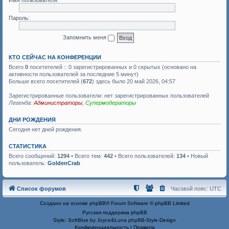
Имя пользователя:
Пароль:
Запомнить меня
КТО СЕЙЧАС НА КОНФЕРЕНЦИИ
Всего
0
посетителей :: 0 зарегистрированных и 0 скрытых (основано на
активности пользователей за последние 5 минут)
Больше всего посетителей (
672
) здесь было 20 май 2026, 04:57
Зарегистрированные пользователи: нет зарегистрированных пользователей
Легенда:
Администраторы
,
Супермодераторы
ДНИ РОЖДЕНИЯ
Сегодня нет дней рождения.
СТАТИСТИКА
Всего сообщений:
1294
• Всего тем:
442
• Всего пользователей:
134
• Новый
пользователь:
GoldenCrab
Список форумов
Часовой пояс:
UTC
Создано на основе
phpBB
® Forum Software © phpBB Limited
Русская поддержка phpBB
Style: SoftBlue by Joyce&Luna
phpBB-Style-Design
Конфиденциальность
|
Правила