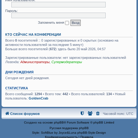
Имя пользователя:
Пароль:
Запомнить меня
КТО СЕЙЧАС НА КОНФЕРЕНЦИИ
Всего
0
посетителей :: 0 зарегистрированных и 0 скрытых (основано на
активности пользователей за последние 5 минут)
Больше всего посетителей (
672
) здесь было 20 май 2026, 04:57
Зарегистрированные пользователи: нет зарегистрированных пользователей
Легенда:
Администраторы
,
Супермодераторы
ДНИ РОЖДЕНИЯ
Сегодня нет дней рождения.
СТАТИСТИКА
Всего сообщений:
1294
• Всего тем:
442
• Всего пользователей:
134
• Новый
пользователь:
GoldenCrab
Список форумов
Часовой пояс:
UTC
Создано на основе
phpBB
® Forum Software © phpBB Limited
Русская поддержка phpBB
Style: SoftBlue by Joyce&Luna
phpBB-Style-Design
Конфиденциальность
|
Правила