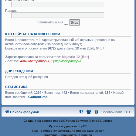
Имя пользователя:
Пароль:
Запомнить меня
КТО СЕЙЧАС НА КОНФЕРЕНЦИИ
Всего
1
посетитель :: 1 зарегистрированный и 0 скрытых (основано на
активности пользователей за последние 5 минут)
Больше всего посетителей (
672
) здесь было 20 май 2026, 04:57
Зарегистрированные пользователи:
Majestic-12 [Bot]
Легенда:
Администраторы
,
Супермодераторы
ДНИ РОЖДЕНИЯ
Сегодня нет дней рождения.
СТАТИСТИКА
Всего сообщений:
1294
• Всего тем:
442
• Всего пользователей:
134
• Новый
пользователь:
GoldenCrab
Список форумов
Часовой пояс:
UTC
Создано на основе
phpBB
® Forum Software © phpBB Limited
Русская поддержка phpBB
Style: SoftBlue by Joyce&Luna
phpBB-Style-Design
Конфиденциальность
|
Правила