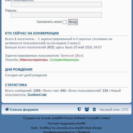
Имя пользователя:
Пароль:
Запомнить меня
КТО СЕЙЧАС НА КОНФЕРЕНЦИИ
Всего
1
посетитель :: 1 зарегистрированный и 0 скрытых (основано на
активности пользователей за последние 5 минут)
Больше всего посетителей (
672
) здесь было 20 май 2026, 04:57
Зарегистрированные пользователи:
Semrush [Bot]
Легенда:
Администраторы
,
Супермодераторы
ДНИ РОЖДЕНИЯ
Сегодня нет дней рождения.
СТАТИСТИКА
Всего сообщений:
1294
• Всего тем:
442
• Всего пользователей:
134
• Новый
пользователь:
GoldenCrab
Список форумов
Часовой пояс:
UTC
Создано на основе
phpBB
® Forum Software © phpBB Limited
Русская поддержка phpBB
Style: SoftBlue by Joyce&Luna
phpBB-Style-Design
Конфиденциальность
|
Правила