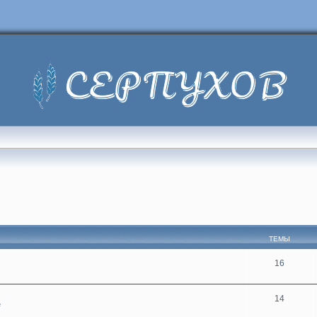
ТЕМЫ
16
14
е