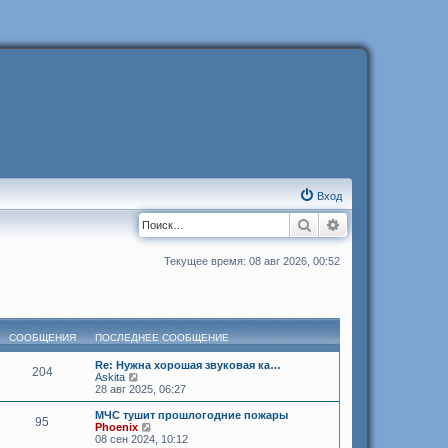
Вход
Поиск
Расширенный п
Текущее время: 08 авг 2026, 00:52
СООБЩЕНИЯ
ПОСЛЕДНЕЕ СООБЩЕНИЕ
Re: Нужна хорошая звуковая ка…
204
П
Askita
е
28 авг 2025, 06:27
р
е
МЧС тушит прошлогодние пожары
95
й
П
Phoenix
т
е
08 сен 2024, 10:12
и