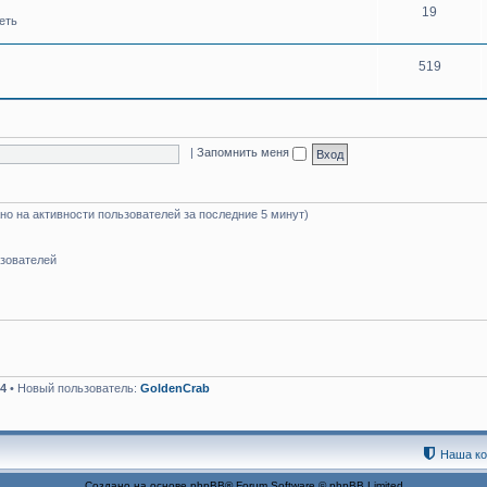
19
еть
519
|
Запомнить меня
но на активности пользователей за последние 5 минут)
ьзователей
4
• Новый пользователь:
GoldenCrab
Наша к
Создано на основе
phpBB
® Forum Software © phpBB Limited