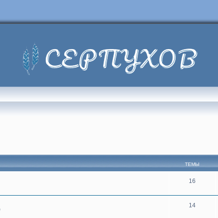
ТЕМЫ
16
14
е