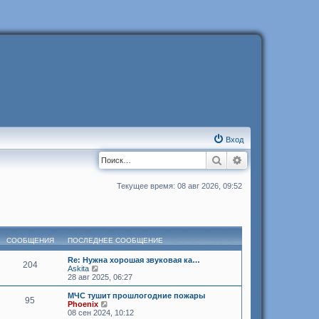
Вход
Поиск
Расширенный п
Текущее время: 08 авг 2026, 09:52
СООБЩЕНИЯ
ПОСЛЕДНЕЕ СООБЩЕНИЕ
Re: Нужна хорошая звуковая ка…
204
П
Askita
е
28 авг 2025, 06:27
р
е
МЧС тушит прошлогодние пожары
95
й
П
Phoenix
т
е
08 сен 2024, 10:12
и