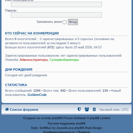
Имя пользователя:
Пароль:
Запомнить меня
КТО СЕЙЧАС НА КОНФЕРЕНЦИИ
Всего
0
посетителей :: 0 зарегистрированных и 0 скрытых (основано на
активности пользователей за последние 5 минут)
Больше всего посетителей (
672
) здесь было 20 май 2026, 04:57
Зарегистрированные пользователи: нет зарегистрированных пользователей
Легенда:
Администраторы
,
Супермодераторы
ДНИ РОЖДЕНИЯ
Сегодня нет дней рождения.
СТАТИСТИКА
Всего сообщений:
1294
• Всего тем:
442
• Всего пользователей:
134
• Новый
пользователь:
GoldenCrab
Список форумов
Часовой пояс:
UTC
Создано на основе
phpBB
® Forum Software © phpBB Limited
Русская поддержка phpBB
Style: SoftBlue by Joyce&Luna
phpBB-Style-Design
Конфиденциальность
|
Правила