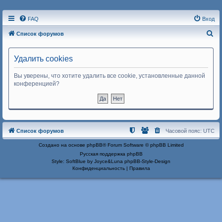
FAQ
Вход
П
Список форумов
о
и
Удалить cookies
с
Вы уверены, что хотите удалить все cookie, установленные данной
к
конференцией?
Список форумов
Часовой пояс:
UTC
Создано на основе
phpBB
® Forum Software © phpBB Limited
Русская поддержка phpBB
Style: SoftBlue by Joyce&Luna
phpBB-Style-Design
Конфиденциальность
|
Правила