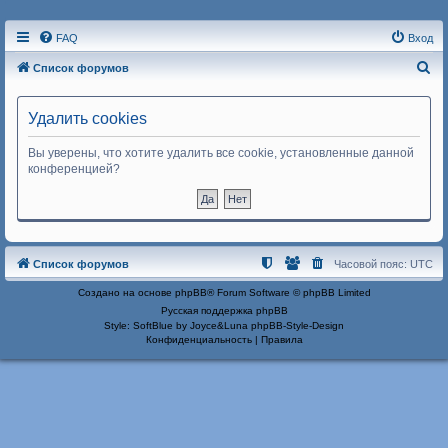
FAQ
Вход
П
Список форумов
о
и
Удалить cookies
с
Вы уверены, что хотите удалить все cookie, установленные данной
к
конференцией?
Список форумов
Часовой пояс:
UTC
Создано на основе
phpBB
® Forum Software © phpBB Limited
Русская поддержка phpBB
Style: SoftBlue by Joyce&Luna
phpBB-Style-Design
Конфиденциальность
|
Правила