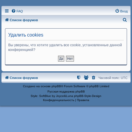
FAQ
Вход
П
Список форумов
о
и
Удалить cookies
с
Вы уверены, что хотите удалить все cookie, установленные данной
к
конференцией?
Список форумов
Часовой пояс:
UTC
Создано на основе
phpBB
® Forum Software © phpBB Limited
Русская поддержка phpBB
Style: SoftBlue by Joyce&Luna
phpBB-Style-Design
Конфиденциальность
|
Правила