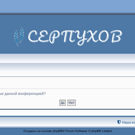
нные данной конференцией?
Наша к
Создано на основе
phpBB
® Forum Software © phpBB Limited