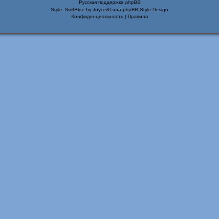
Русская поддержка phpBB
Style: SoftBlue by Joyce&Luna
phpBB-Style-Design
Конфиденциальность
|
Правила