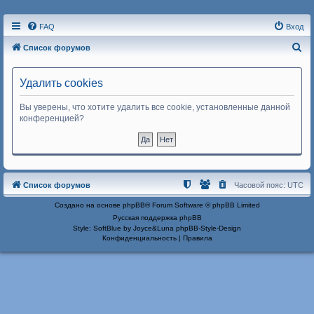
FAQ
Вход
П
Список форумов
о
и
Удалить cookies
с
Вы уверены, что хотите удалить все cookie, установленные данной
к
конференцией?
Список форумов
Часовой пояс:
UTC
Создано на основе
phpBB
® Forum Software © phpBB Limited
Русская поддержка phpBB
Style: SoftBlue by Joyce&Luna
phpBB-Style-Design
Конфиденциальность
|
Правила