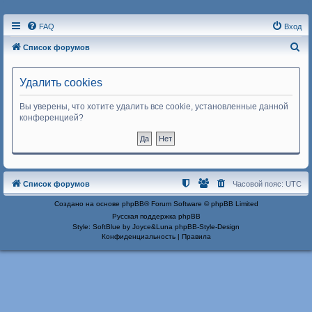
FAQ
Вход
П
Список форумов
о
и
Удалить cookies
с
Вы уверены, что хотите удалить все cookie, установленные данной
к
конференцией?
Список форумов
Часовой пояс:
UTC
Создано на основе
phpBB
® Forum Software © phpBB Limited
Русская поддержка phpBB
Style: SoftBlue by Joyce&Luna
phpBB-Style-Design
Конфиденциальность
|
Правила