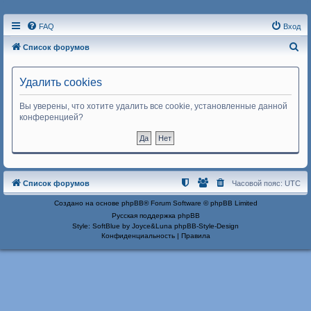
FAQ
Вход
П
Список форумов
о
и
Удалить cookies
с
Вы уверены, что хотите удалить все cookie, установленные данной
к
конференцией?
Список форумов
Часовой пояс:
UTC
Создано на основе
phpBB
® Forum Software © phpBB Limited
Русская поддержка phpBB
Style: SoftBlue by Joyce&Luna
phpBB-Style-Design
Конфиденциальность
|
Правила