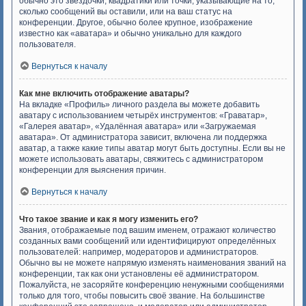
обычно это звёздочки, квадратики или точки, указывающие на то,
сколько сообщений вы оставили, или на ваш статус на
конференции. Другое, обычно более крупное, изображение
известно как «аватара» и обычно уникально для каждого
пользователя.
Вернуться к началу
Как мне включить отображение аватары?
На вкладке «Профиль» личного раздела вы можете добавить
аватару с использованием четырёх инструментов: «Граватар»,
«Галерея аватар», «Удалённая аватара» или «Загружаемая
аватара». От администратора зависит, включена ли поддержка
аватар, а также какие типы аватар могут быть доступны. Если вы не
можете использовать аватары, свяжитесь с администратором
конференции для выяснения причин.
Вернуться к началу
Что такое звание и как я могу изменить его?
Звания, отображаемые под вашим именем, отражают количество
созданных вами сообщений или идентифицируют определённых
пользователей: например, модераторов и администраторов.
Обычно вы не можете напрямую изменять наименования званий на
конференции, так как они установлены её администратором.
Пожалуйста, не засоряйте конференцию ненужными сообщениями
только для того, чтобы повысить своё звание. На большинстве