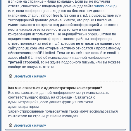
в списке на странице «Наша команда». Если вы не получили
ответа, свяжитесь с владельцем домена (сделайте
whois lookup
)
или, если конференция находится на бесплатном домене
(например, chat.ru, Yahoo!, free.fr, f2s.com и т. п.), с руководством или
техподдержкой данного домена. Учтите, что phpBB Limited
не
имеет никакого контроля над данной конференцией
и не может
нести никакой ответственности за то, кем и как данная
конференция используется. Не обращайтесь к phpBB Limited по
юридическим вопросам (о приостановке работы конференции,
ответственности за неё и т. д.), которые
не относятся напрямую
к
сайту phpBB.com или которые частично относятся к программному
обеспечению phpBB Limited. Если же вы всё-таки пошлёте email в
адрес phpBB Limited об использовании данной конференции
третьей стороной
, то не ждите подробного письма, или вы можете
вообще не получить ответа.
Вернуться к началу
Как мне связаться с администратором конференции?
Все пользователи данной конференции могут использовать
соответствующую форму на странице «Связаться с
администрацией», если данная функция включена
администратором.
Зарегистрированные пользователи также могут воспользоваться
контактами на странице «Наша команда».
Вернуться к началу