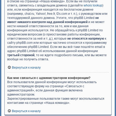
в списке на странице «Наша команда». Если вы не получили
ответа, свяжитесь с владельцем домена (сделайте
whois lookup
)
или, если конференция находится на бесплатном домене
(например, chat.ru, Yahoo!, free.fr, f2s.com и т. п.), с руководством или
техподдержкой данного домена. Учтите, что phpBB Limited
не
имеет никакого контроля над данной конференцией
и не может
нести никакой ответственности за то, кем и как данная
конференция используется. Не обращайтесь к phpBB Limited по
юридическим вопросам (о приостановке работы конференции,
ответственности за неё и т. д.), которые
не относятся напрямую
к
сайту phpBB.com или которые частично относятся к программному
обеспечению phpBB Limited. Если же вы всё-таки пошлёте email в
адрес phpBB Limited об использовании данной конференции
третьей стороной
, то не ждите подробного письма, или вы можете
вообще не получить ответа.
Вернуться к началу
Как мне связаться с администратором конференции?
Все пользователи данной конференции могут использовать
соответствующую форму на странице «Связаться с
администрацией», если данная функция включена
администратором.
Зарегистрированные пользователи также могут воспользоваться
контактами на странице «Наша команда».
Вернуться к началу