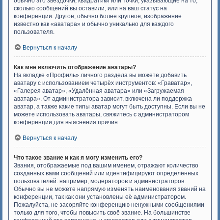
обычно это звёздочки, квадратики или точки, указывающие на то,
сколько сообщений вы оставили, или на ваш статус на
конференции. Другое, обычно более крупное, изображение
известно как «аватара» и обычно уникально для каждого
пользователя.
Вернуться к началу
Как мне включить отображение аватары?
На вкладке «Профиль» личного раздела вы можете добавить
аватару с использованием четырёх инструментов: «Граватар»,
«Галерея аватар», «Удалённая аватара» или «Загружаемая
аватара». От администратора зависит, включена ли поддержка
аватар, а также какие типы аватар могут быть доступны. Если вы не
можете использовать аватары, свяжитесь с администратором
конференции для выяснения причин.
Вернуться к началу
Что такое звание и как я могу изменить его?
Звания, отображаемые под вашим именем, отражают количество
созданных вами сообщений или идентифицируют определённых
пользователей: например, модераторов и администраторов.
Обычно вы не можете напрямую изменять наименования званий на
конференции, так как они установлены её администратором.
Пожалуйста, не засоряйте конференцию ненужными сообщениями
только для того, чтобы повысить своё звание. На большинстве