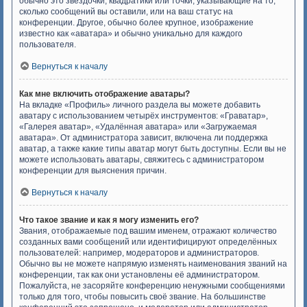
обычно это звёздочки, квадратики или точки, указывающие на то,
сколько сообщений вы оставили, или на ваш статус на
конференции. Другое, обычно более крупное, изображение
известно как «аватара» и обычно уникально для каждого
пользователя.
Вернуться к началу
Как мне включить отображение аватары?
На вкладке «Профиль» личного раздела вы можете добавить
аватару с использованием четырёх инструментов: «Граватар»,
«Галерея аватар», «Удалённая аватара» или «Загружаемая
аватара». От администратора зависит, включена ли поддержка
аватар, а также какие типы аватар могут быть доступны. Если вы не
можете использовать аватары, свяжитесь с администратором
конференции для выяснения причин.
Вернуться к началу
Что такое звание и как я могу изменить его?
Звания, отображаемые под вашим именем, отражают количество
созданных вами сообщений или идентифицируют определённых
пользователей: например, модераторов и администраторов.
Обычно вы не можете напрямую изменять наименования званий на
конференции, так как они установлены её администратором.
Пожалуйста, не засоряйте конференцию ненужными сообщениями
только для того, чтобы повысить своё звание. На большинстве