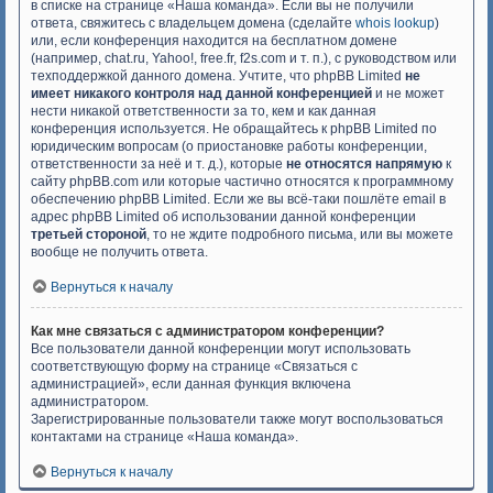
в списке на странице «Наша команда». Если вы не получили
ответа, свяжитесь с владельцем домена (сделайте
whois lookup
)
или, если конференция находится на бесплатном домене
(например, chat.ru, Yahoo!, free.fr, f2s.com и т. п.), с руководством или
техподдержкой данного домена. Учтите, что phpBB Limited
не
имеет никакого контроля над данной конференцией
и не может
нести никакой ответственности за то, кем и как данная
конференция используется. Не обращайтесь к phpBB Limited по
юридическим вопросам (о приостановке работы конференции,
ответственности за неё и т. д.), которые
не относятся напрямую
к
сайту phpBB.com или которые частично относятся к программному
обеспечению phpBB Limited. Если же вы всё-таки пошлёте email в
адрес phpBB Limited об использовании данной конференции
третьей стороной
, то не ждите подробного письма, или вы можете
вообще не получить ответа.
Вернуться к началу
Как мне связаться с администратором конференции?
Все пользователи данной конференции могут использовать
соответствующую форму на странице «Связаться с
администрацией», если данная функция включена
администратором.
Зарегистрированные пользователи также могут воспользоваться
контактами на странице «Наша команда».
Вернуться к началу