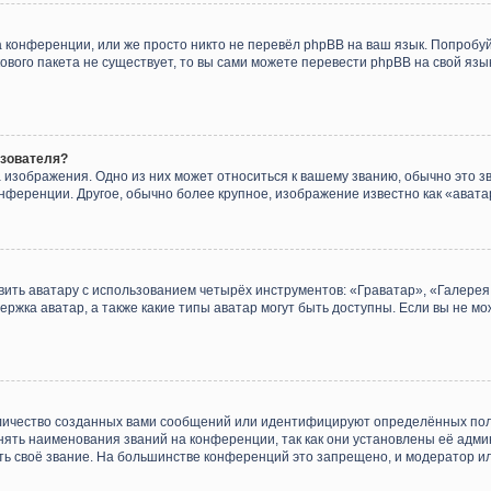
 конференции, или же просто никто не перевёл phpBB на ваш язык. Попробу
ыкового пакета не существует, то вы сами можете перевести phpBB на свой я
ьзователя?
 изображения. Одно из них может относиться к вашему званию, обычно это зв
онференции. Другое, обычно более крупное, изображение известно как «авата
ить аватару с использованием четырёх инструментов: «Граватар», «Галере
ержка аватар, а также какие типы аватар могут быть доступны. Если вы не мо
личество созданных вами сообщений или идентифицируют определённых пол
ять наименования званий на конференции, так как они установлены её адм
ть своё звание. На большинстве конференций это запрещено, и модератор и