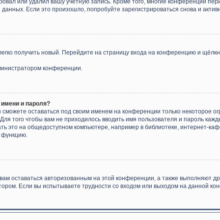
ровал или удалил вашу учётную запись. Кроме того, многие конференции пе
анных. Если это произошло, попробуйте зарегистрироваться снова и активне
 легко получить новый. Перейдите на страницу входа на конференцию и щёлк
дминистратором конференции.
 имени и пароля?
ы сможете оставаться под своим именем на конференции только некоторое ог
 Для того чтобы вам не приходилось вводить имя пользователя и пароль каж
ь это на общедоступном компьютере, например в библиотеке, интернет-кафе,
у функцию.
 вам оставаться авторизованным на этой конференции, а также выполняют др
ором. Если вы испытываете трудности со входом или выходом на данной кон