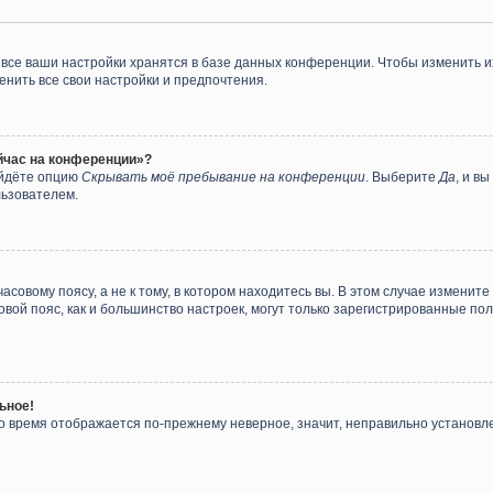
все ваши настройки хранятся в базе данных конференции. Чтобы изменить и
енить все свои настройки и предпочтения.
ейчас на конференции»?
айдёте опцию
Скрывать моё пребывание на конференции
. Выберите
Да
, и в
льзователем.
совому поясу, а не к тому, в котором находитесь вы. В этом случае измените 
асовой пояс, как и большинство настроек, могут только зарегистрированные п
ьное!
 но время отображается по-прежнему неверное, значит, неправильно установ