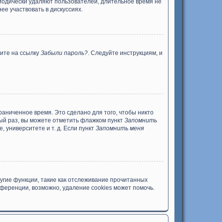
риодически удаляют пользователей, длительное время не
е участвовать в дискуссиях.
ните на ссылку
Забыли пароль?
. Следуйте инструкциям, и
раниченное время. Это сделано для того, чтобы никто
дый раз, вы можете отметить флажком пункт
Запомнить
 университете и т. д. Если пункт
Запомнить меня
угие функции, такие как отслеживание прочитанных
ференции, возможно, удаление cookies может помочь.