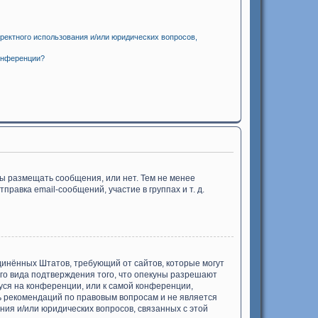
ректного использования и/или юридических вопросов,
онференции?
бы размещать сообщения, или нет. Тем не менее
авка email-сообщений, участие в группах и т. д.
Соединённых Штатов, требующий от сайтов, которые могут
го вида подтверждения того, что опекуны разрешают
уся на конференции, или к самой конференции,
ь рекомендаций по правовым вопросам и не является
ния и/или юридических вопросов, связанных с этой