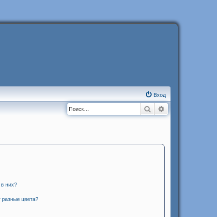
Вход
Поиск
Расширенный п
 в них?
 разные цвета?