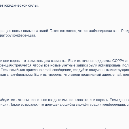
еет юридической силы.
.
ацию новых пользователей. Также возможно, что он заблокировал ваш IP-ад
тратору конференции.
и они верны, то возможны два варианта. Если включена поддержка COPPA и пр
енциях требуется, чтобы все новые учётные записи были активированы пол
Если вам было прислано email-сообщение, следуйте полученным инструкциям
ван спам-фильтром. Если вы уверены, что ввели правильный адрес email, по
убедитесь, что вы правильно вводите имя пользователя и пароль. Если данн
ренции. Также возможно, что допущена ошибка в конфигурации конференции, 