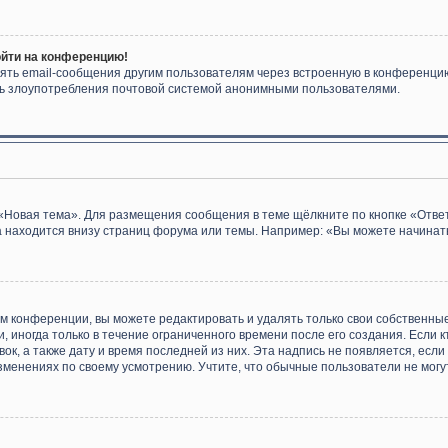
ойти на конференцию!
ять email-сообщения другим пользователям через встроенную в конференцию
ить злоупотребления почтовой системой анонимными пользователями.
«Новая тема». Для размещения сообщения в теме щёлкните по кнопке «Ответ
 находится внизу страниц форума или темы. Например: «Вы можете начинать
м конференции, вы можете редактировать и удалять только свои собственны
 иногда только в течение ограниченного времени после его создания. Если к
ок, а также дату и время последней из них. Эта надпись не появляется, ес
зменениях по своему усмотрению. Учтите, что обычные пользователи не могут