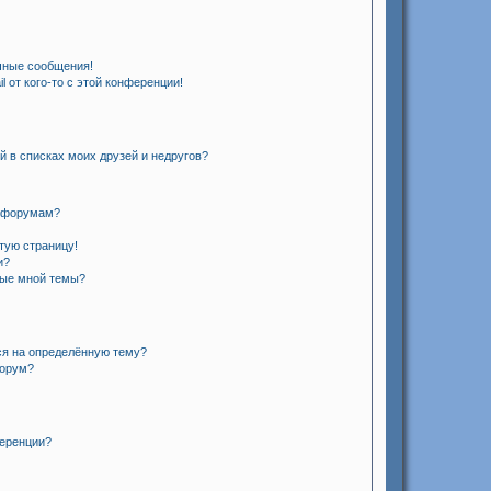
чные сообщения!
 от кого-то с этой конференции!
й в списках моих друзей и недругов?
и форумам?
стую страницу!
и?
ные мной темы?
ся на определённую тему?
форум?
ференции?