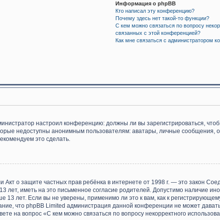
Информация о phpBB
Кто написал эту конференцию?
Почему здесь нет такой-то функции?
С кем можно связаться по вопросу некор
связанных с этой конференцией?
Как мне связаться с администратором к
 администратор настроил конференцию: должны ли вы зарегистрироваться, что
орые недоступны анонимным пользователям: аватары, личные сообщения, отпр
рекомендуем это сделать.
), или Акт о защите частных прав ребёнка в интернете от 1998 г. — это закон 
 лет, иметь на это письменное согласие родителей. Допустимо наличие ино
13 лет. Если вы не уверены, применимо ли это к вам, как к регистрирующем
ание, что phpBB Limited администрация данной конференции не может дават
ете на вопрос «С кем можно связаться по вопросу некорректного использова