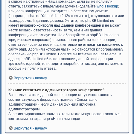
в списке на странице «Наша команда». Если вы не получили
ответа, свяжитесь с владельцем домена (сделайте
whois lookup
)
или, если конференция находится на бесплатном домене
(например, chat.ru, Yahoo!, free.fr, f2s.com и т. п.), с руководством или
техподдержкой данного домена. Учтите, что phpBB Limited
не
имеет никакого контроля над данной конференцией
и не может
нести никакой ответственности за то, кем и как данная
конференция используется. Не обращайтесь к phpBB Limited по
юридическим вопросам (о приостановке работы конференции,
ответственности за неё и т. д.), которые
не относятся напрямую
к
сайту phpBB.com или которые частично относятся к программному
обеспечению phpBB Limited. Если же вы всё-таки пошлёте email в
адрес phpBB Limited об использовании данной конференции
третьей стороной
, то не ждите подробного письма, или вы можете
вообще не получить ответа.
Вернуться к началу
Как мне связаться с администратором конференции?
Все пользователи данной конференции могут использовать
соответствующую форму на странице «Связаться с
администрацией», если данная функция включена
администратором.
Зарегистрированные пользователи также могут воспользоваться
контактами на странице «Наша команда».
Вернуться к началу