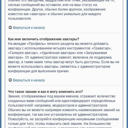
обычно это звёздочки, квадратики или точки, указывающие на то,
сколько сообщений вы оставили, или на ваш статус на
конференции. Другое, обычно более крупное, изображение
известно как «аватара» и обычно уникально для каждого
пользователя.
Вернуться к началу
Как мне включить отображение аватары?
На вкладке «Профиль» личного раздела вы можете добавить
аватару с использованием четырёх инструментов: «Граватар»,
«Галерея аватар», «Удалённая аватара» или «Загружаемая
аватара». От администратора зависит, включена ли поддержка
аватар, а также какие типы аватар могут быть доступны. Если вы не
можете использовать аватары, свяжитесь с администратором
конференции для выяснения причин.
Вернуться к началу
Что такое звание и как я могу изменить его?
Звания, отображаемые под вашим именем, отражают количество
созданных вами сообщений или идентифицируют определённых
пользователей: например, модераторов и администраторов.
Обычно вы не можете напрямую изменять наименования званий на
конференции, так как они установлены её администратором.
Пожалуйста, не засоряйте конференцию ненужными сообщениями
только для того, чтобы повысить своё звание. На большинстве