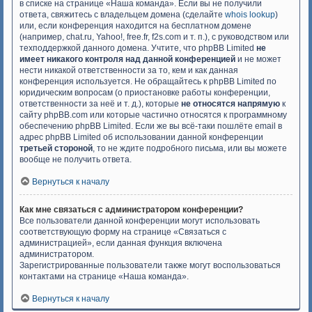
в списке на странице «Наша команда». Если вы не получили
ответа, свяжитесь с владельцем домена (сделайте
whois lookup
)
или, если конференция находится на бесплатном домене
(например, chat.ru, Yahoo!, free.fr, f2s.com и т. п.), с руководством или
техподдержкой данного домена. Учтите, что phpBB Limited
не
имеет никакого контроля над данной конференцией
и не может
нести никакой ответственности за то, кем и как данная
конференция используется. Не обращайтесь к phpBB Limited по
юридическим вопросам (о приостановке работы конференции,
ответственности за неё и т. д.), которые
не относятся напрямую
к
сайту phpBB.com или которые частично относятся к программному
обеспечению phpBB Limited. Если же вы всё-таки пошлёте email в
адрес phpBB Limited об использовании данной конференции
третьей стороной
, то не ждите подробного письма, или вы можете
вообще не получить ответа.
Вернуться к началу
Как мне связаться с администратором конференции?
Все пользователи данной конференции могут использовать
соответствующую форму на странице «Связаться с
администрацией», если данная функция включена
администратором.
Зарегистрированные пользователи также могут воспользоваться
контактами на странице «Наша команда».
Вернуться к началу