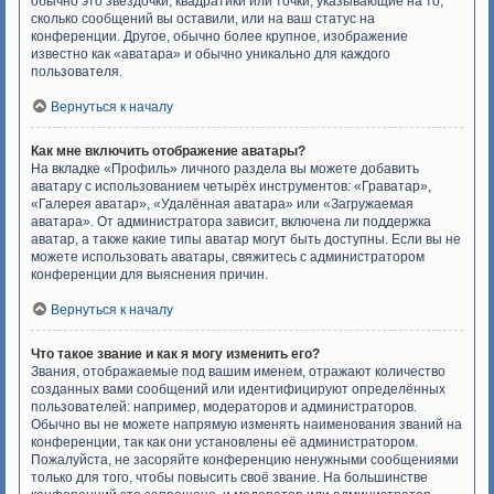
обычно это звёздочки, квадратики или точки, указывающие на то,
сколько сообщений вы оставили, или на ваш статус на
конференции. Другое, обычно более крупное, изображение
известно как «аватара» и обычно уникально для каждого
пользователя.
Вернуться к началу
Как мне включить отображение аватары?
На вкладке «Профиль» личного раздела вы можете добавить
аватару с использованием четырёх инструментов: «Граватар»,
«Галерея аватар», «Удалённая аватара» или «Загружаемая
аватара». От администратора зависит, включена ли поддержка
аватар, а также какие типы аватар могут быть доступны. Если вы не
можете использовать аватары, свяжитесь с администратором
конференции для выяснения причин.
Вернуться к началу
Что такое звание и как я могу изменить его?
Звания, отображаемые под вашим именем, отражают количество
созданных вами сообщений или идентифицируют определённых
пользователей: например, модераторов и администраторов.
Обычно вы не можете напрямую изменять наименования званий на
конференции, так как они установлены её администратором.
Пожалуйста, не засоряйте конференцию ненужными сообщениями
только для того, чтобы повысить своё звание. На большинстве