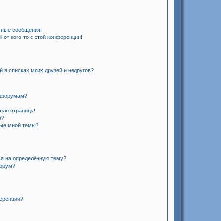
чные сообщения!
 от кого-то с этой конференции!
й в списках моих друзей и недругов?
и форумам?
стую страницу!
и?
ные мной темы?
ся на определённую тему?
форум?
ференции?