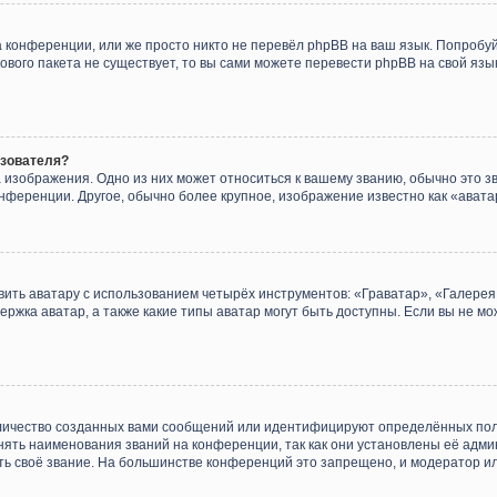
 конференции, или же просто никто не перевёл phpBB на ваш язык. Попробу
ыкового пакета не существует, то вы сами можете перевести phpBB на свой я
ьзователя?
 изображения. Одно из них может относиться к вашему званию, обычно это зв
онференции. Другое, обычно более крупное, изображение известно как «авата
ить аватару с использованием четырёх инструментов: «Граватар», «Галере
ержка аватар, а также какие типы аватар могут быть доступны. Если вы не мо
личество созданных вами сообщений или идентифицируют определённых пол
ять наименования званий на конференции, так как они установлены её адм
ть своё звание. На большинстве конференций это запрещено, и модератор и