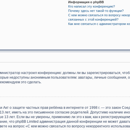
Информация о phpBB
Кто написал эту конференцию?
Почему здесь нет такой-то функции?
С кем можно связаться по вопросу некор
связанных с этой конференцией?
Как мне связаться с администратором к
 администратор настроил конференцию: должны ли вы зарегистрироваться, что
орые недоступны анонимным пользователям: аватары, личные сообщения, отпр
рекомендуем это сделать.
), или Акт о защите частных прав ребёнка в интернете от 1998 г. — это закон 
 лет, иметь на это письменное согласие родителей. Допустимо наличие ино
13 лет. Если вы не уверены, применимо ли это к вам, как к регистрирующем
ание, что phpBB Limited администрация данной конференции не может дават
ете на вопрос «С кем можно связаться по вопросу некорректного использова