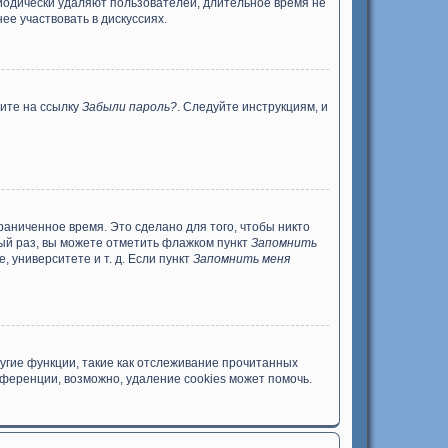
риодически удаляют пользователей, длительное время не
е участвовать в дискуссиях.
ните на ссылку
Забыли пароль?
. Следуйте инструкциям, и
раниченное время. Это сделано для того, чтобы никто
дый раз, вы можете отметить флажком пункт
Запомнить
 университете и т. д. Если пункт
Запомнить меня
угие функции, такие как отслеживание прочитанных
ференции, возможно, удаление cookies может помочь.