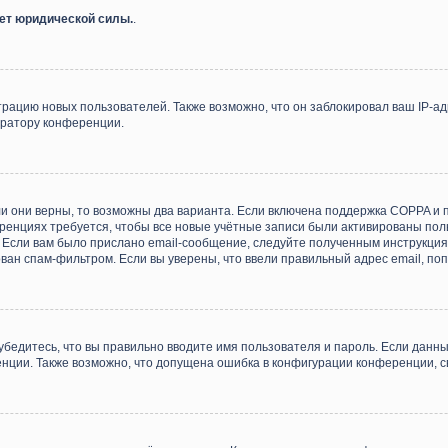
еет юридической силы.
.
ацию новых пользователей. Также возможно, что он заблокировал ваш IP-ад
тратору конференции.
и они верны, то возможны два варианта. Если включена поддержка COPPA и пр
енциях требуется, чтобы все новые учётные записи были активированы пол
Если вам было прислано email-сообщение, следуйте полученным инструкциям
ван спам-фильтром. Если вы уверены, что ввели правильный адрес email, по
убедитесь, что вы правильно вводите имя пользователя и пароль. Если данн
ренции. Также возможно, что допущена ошибка в конфигурации конференции, 