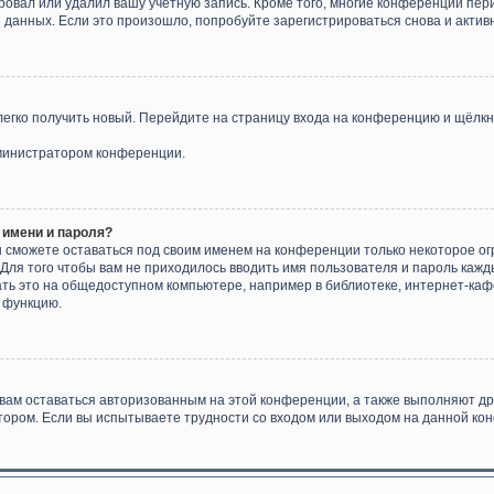
ровал или удалил вашу учётную запись. Кроме того, многие конференции пе
анных. Если это произошло, попробуйте зарегистрироваться снова и активне
 легко получить новый. Перейдите на страницу входа на конференцию и щёлк
дминистратором конференции.
 имени и пароля?
ы сможете оставаться под своим именем на конференции только некоторое ог
 Для того чтобы вам не приходилось вводить имя пользователя и пароль каж
ь это на общедоступном компьютере, например в библиотеке, интернет-кафе,
у функцию.
 вам оставаться авторизованным на этой конференции, а также выполняют др
ором. Если вы испытываете трудности со входом или выходом на данной кон