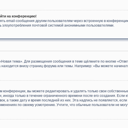
ойти на конференцию!
ять email-сообщения другим пользователям через встроенную в конференцию
ить злоупотребления почтовой системой анонимными пользователями.
«Новая тема». Для размещения сообщения в теме щёлкните по кнопке «Ответ
 находится внизу страниц форума или темы. Например: «Вы можете начинать
м конференции, вы можете редактировать и удалять только свои собственны
 иногда только в течение ограниченного времени после его создания. Если к
ок, а также дату и время последней из них. Эта надпись не появляется, ес
зменениях по своему усмотрению. Учтите, что обычные пользователи не могут