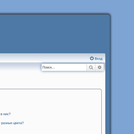
Вход
Поиск
Расширенный п
 в них?
 разные цвета?