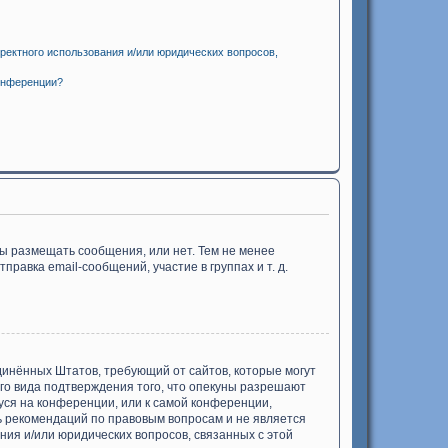
ректного использования и/или юридических вопросов,
онференции?
бы размещать сообщения, или нет. Тем не менее
авка email-сообщений, участие в группах и т. д.
Соединённых Штатов, требующий от сайтов, которые могут
го вида подтверждения того, что опекуны разрешают
уся на конференции, или к самой конференции,
ь рекомендаций по правовым вопросам и не является
ния и/или юридических вопросов, связанных с этой