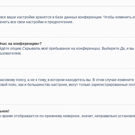
все ваши настройки хранятся в базе данных конференции. Чтобы изменить и
енить все свои настройки и предпочтения.
ейчас на конференции»?
айдёте опцию
Скрывать моё пребывание на конференции
. Выберите
Да
, и в
льзователем.
совому поясу, а не к тому, в котором находитесь вы. В этом случае измените 
асовой пояс, как и большинство настроек, могут только зарегистрированные п
ьное!
 но время отображается по-прежнему неверное, значит, неправильно установ